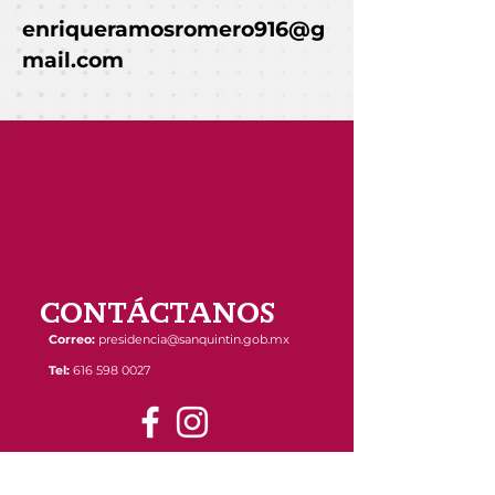
enriqueramosromero916@g
mail.com
CONTÁCTANOS
Correo:
presidencia@sanquintin.gob.mx
Tel:
616 598 0027
Calle Primera s/n Fraccionamiento Ciudad
de San Quintín, Municipio de San Quintín
B.C., C.P. 22930