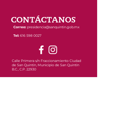
CONTÁCTANOS
Correo:
presidencia@sanquintin.gob.mx
Tel:
616 598 0027
Calle Primera s/n Fraccionamiento Ciudad
de San Quintín, Municipio de San Quintín
B.C., C.P. 22930