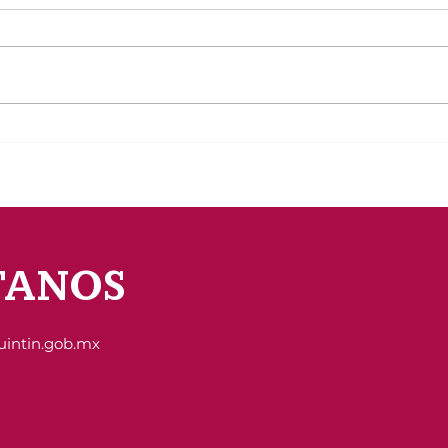
Policías Municipales de San
Ince
Quintín conmemoran el
habi
Día Internacional del
190 
Policía con misa en la
Tran
Capilla Nuestra Señora de
cont
Guadalupe
TANOS
uintin.gob.mx