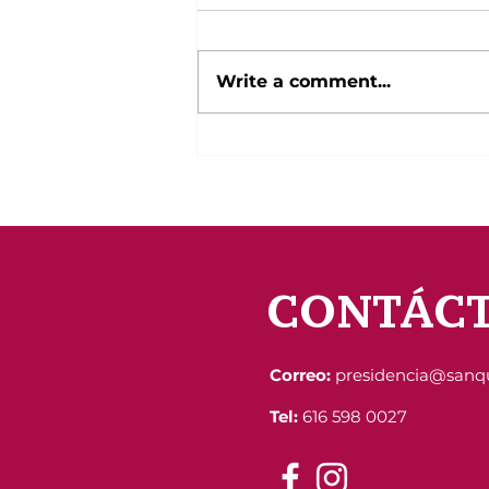
Write a comment...
Entrega de Apoyos a
Familias Vulnerables en el
Municipio de San Quintín
CONTÁC
Correo:
presidencia@sanq
Tel:
616 598 0027